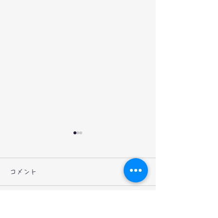
コメント
コメントを追加…
2026年お年玉企画①～福
2026年お年玉